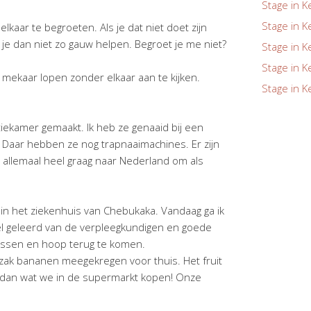
Stage in K
Stage in K
 elkaar te begroeten. Als je dat niet doet zijn
 je dan niet zo gauw helpen. Begroet je me niet?
Stage in K
Stage in K
s mekaar lopen zonder elkaar aan te kijken.
Stage in K
iekamer gemaakt. Ik heb ze genaaid bij een
s. Daar hebben ze nog trapnaaimachines. Er zijn
n allemaal heel graag naar Nederland om als
n het ziekenhuis van Chebukaka. Vandaag ga ik
veel geleerd van de verpleegkundigen en goede
missen en hoop terug te komen.
 zak bananen meegekregen voor thuis. Het fruit
 dan wat we in de supermarkt kopen! Onze