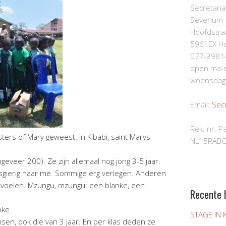
Secretaria
Sevenum
Hoofdstra
5961EX Ho
077-3981
open ma-d
woensdag 
Email:
Secr
Rek. nr. 
ters of Mary geweest. In Kibabi, saint Marys
NL15RAB
eveer 200). Ze zijn allemaal nog jong 3-5 jaar.
sgierig naar me. Sommige erg verlegen. Anderen
 voelen. Mzungu, mzungu: een blanke, een
Recente 
nke.
STAGE IN 
sen, ook die van 3 jaar. En per klas deden ze