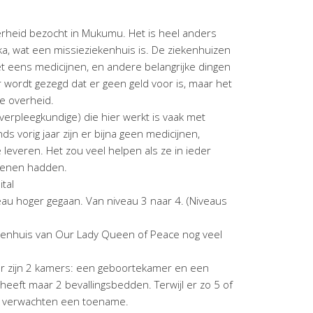
erheid bezocht in Mukumu. Het is heel anders
a, wat een missieziekenhuis is. De ziekenhuizen
t eens medicijnen, en andere belangrijke dingen
 wordt gezegd dat er geen geld voor is, maar het
e overheid.
verpleegkundige) die hier werkt is vaak met
 vorig jaar zijn er bijna geen medicijnen,
leveren. Het zou veel helpen als ze in ieder
hoenen hadden.
tal
eau hoger gegaan. Van niveau 3 naar 4. (Niveaus
kenhuis van Our Lady Queen of Peace nog veel
. Er zijn 2 kamers: een geboortekamer en een
eft maar 2 bevallingsbedden. Terwijl er zo 5 of
 verwachten een toename.