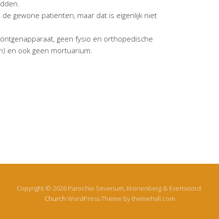
edden.
e gewone patiënten, maar dat is eigenlijk niet
 röntgenapparaat, geen fysio en orthopedische
en) en ook geen mortuarium.
Copyright © 2026 Parochie Sevenum, Kronenberg & Evertsoord.
Church
WordPress Theme by themehall.com