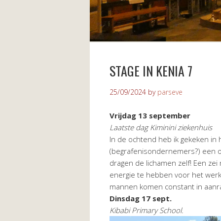
STAGE IN KENIA 7
25/09/2024
by
parseve
Vrijdag 13 september
Laatste dag Kiminini ziekenhuis
In de ochtend heb ik gekeken in 
(begrafenisondernemers?) een o
dragen de lichamen zelf! Een ze
energie te hebben voor het werk!
mannen komen constant in aanraki
Dinsdag 17 sept.
Kibabi Primary School.