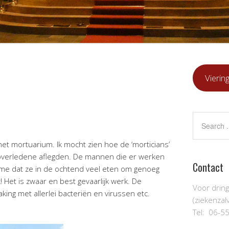
Vierin
het mortuarium. Ik mocht zien hoe de ‘morticians’
verledene aflegden. De mannen die er werken
Contact
i me dat ze in de ochtend veel eten om genoeg
 Het is zwaar en best gevaarlijk werk. De
Voor drin
ng met allerlei bacteriën en virussen etc.
(ziekenzalv
Tel: 06-5