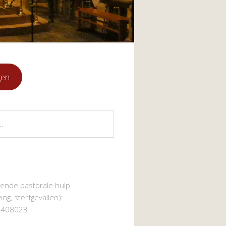
gen
gende pastorale hulp
ing, sterfgevallen):
5408023