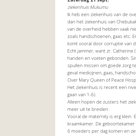
ziekenhuis Mukumu
Ik heb een ziekenhuis van de ov
dan het ziekenhuis van Chebukak
van de overheid hebben vaak nie
zoals handschoenen, gaas etc. Er
komt vooral door corruptie van d
Echt jammer, want zr. Catherine (
handen en voeten gebonden. Sinds
spullen missen om goede zorg te 
geval medicijnen, gaas, handsc
Over Mary Queen of Peace Hospi
Het ziekenhuis is recent een niv
gaan van 1-6).
Alleen hopen de zusters het zie
meer uit te breiden.
Vooral de maternity is erg klein
kraamkamer. De geboortekamer he
6 moeders per dag komen en ze