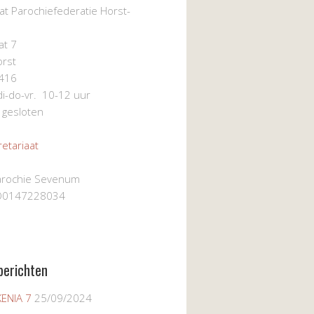
at Parochiefederatie Horst-
at 7
rst
416
i-do-vr. 10-12 uur
gesloten
etariaat
Parochie Sevenum
O0147228034
berichten
KENIA 7
25/09/2024